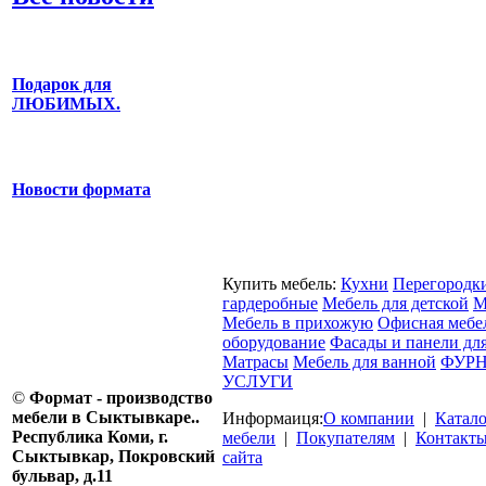
Подарок для
ЛЮБИМЫХ.
Новости формата
Купить мебель:
Кухни
Перегородк
гардеробные
Мебель для детской
М
Мебель в прихожую
Офисная мебе
оборудование
Фасады и панели дл
Матрасы
Мебель для ванной
ФУРН
УСЛУГИ
©
Формат - производство
мебели в Сыктывкаре..
Информаиця:
О компании
|
Катал
Республика Коми, г.
мебели
|
Покупателям
|
Контакт
Сыктывкар, Покровский
сайта
бульвар, д.11