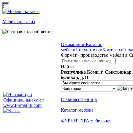
Мебель на заказ
О компании
Каталог
мебели
Покупателям
Контакты
Отз
Формат - производство мебели в 
Найти
Республика Коми, г. Сыктывкар
бульвар, д.11
Главная страница
Официальный сайт:
www.format-rk.com
Каталог мебели
ФУРНИТУРА мебельная