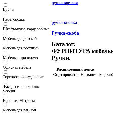
ручка врезная
Кухни
Перегородки
ручка-кнопка
Шкафы-купе, гардеробные
Ручка-скоба
Мебель для детской
Каталог:
Мебель для гостиной
ФУРНИТУРА мебель
Ручки.
Мебель в прихожую
Офисная мебель
Расширенный поиск
Сортировать:
Название
Марка/б
Торговое оборудование
Фасады и панели для
мебели
Кровати, Матрасы
Мебель для ванной