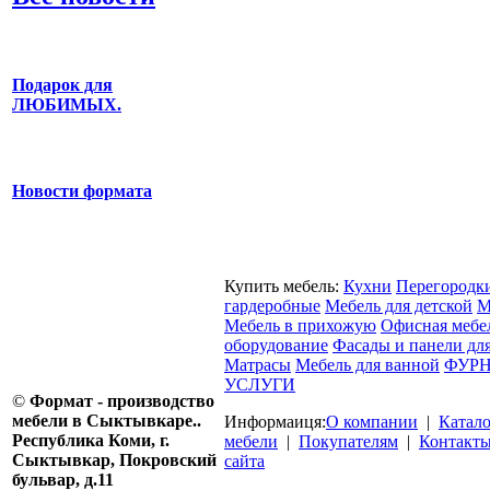
Подарок для
ЛЮБИМЫХ.
Новости формата
Купить мебель:
Кухни
Перегородк
гардеробные
Мебель для детской
М
Мебель в прихожую
Офисная мебе
оборудование
Фасады и панели дл
Матрасы
Мебель для ванной
ФУРН
УСЛУГИ
©
Формат - производство
мебели в Сыктывкаре..
Информаиця:
О компании
|
Катал
Республика Коми, г.
мебели
|
Покупателям
|
Контакт
Сыктывкар, Покровский
сайта
бульвар, д.11