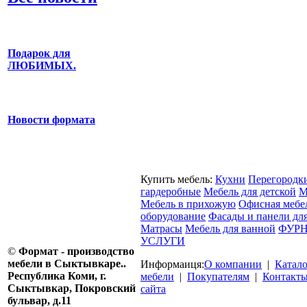
Подарок для
ЛЮБИМЫХ.
Новости формата
Купить мебель:
Кухни
Перегородк
гардеробные
Мебель для детской
М
Мебель в прихожую
Офисная мебе
оборудование
Фасады и панели дл
Матрасы
Мебель для ванной
ФУРН
УСЛУГИ
©
Формат - производство
мебели в Сыктывкаре..
Информаиця:
О компании
|
Катал
Республика Коми, г.
мебели
|
Покупателям
|
Контакт
Сыктывкар, Покровский
сайта
бульвар, д.11