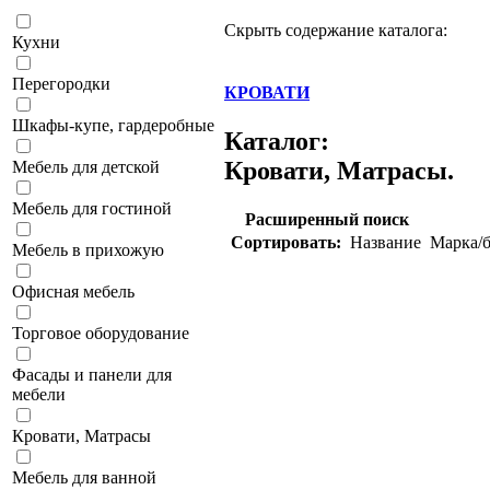
Скрыть содержание каталога:
Кухни
Перегородки
КРОВАТИ
Шкафы-купе, гардеробные
Каталог:
Кровати, Матрасы.
Мебель для детской
Мебель для гостиной
Расширенный поиск
Сортировать:
Название
Марка/б
Мебель в прихожую
Офисная мебель
Торговое оборудование
Фасады и панели для
мебели
Кровати, Матрасы
Мебель для ванной