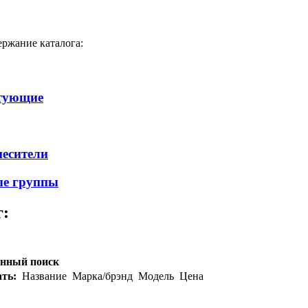
ержание каталога:
тующие
есители
ые группы
г:
нный поиск
ть:
Название
Марка/брэнд
Модель
Цена