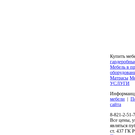
Купить меб
гардеробны
Мебель в п
оборудован
Матрасы
Ме
УСЛУГИ
Информаиц
мебели
|
П
сайта
8-821-2-51-
Все цены, у
являться п
ст. 437 ГК 