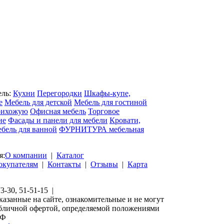
ель:
Кухни
Перегородки
Шкафы-купе,
е
Мебель для детской
Мебель для гостиной
рихожую
Офисная мебель
Торговое
ие
Фасады и панели для мебели
Кровати,
бель для ванной
ФУРНИТУРА мебельная
я:
О компании
|
Каталог
окупателям
|
Контакты
|
Отзывы
|
Карта
73-30, 51-51-15 |
казанные на сайте, ознакомительные и не могут
убличной офертой, определяемой положениями
РФ