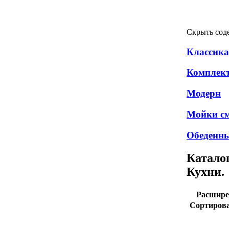
Скрыть сод
Классика
Комплек
Модерн
Мойки см
Обеденн
Катало
Кухни.
Расшире
Сортирова