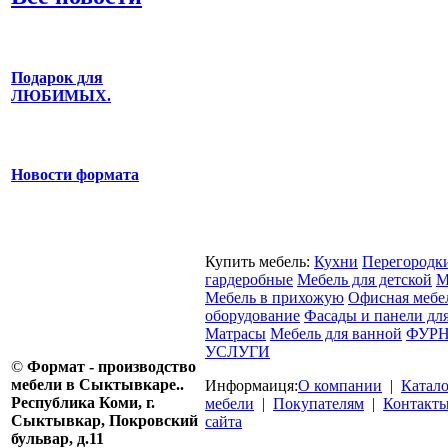
Подарок для
ЛЮБИМЫХ.
Новости формата
Купить мебель:
Кухни
Перегородк
гардеробные
Мебель для детской
М
Мебель в прихожую
Офисная мебе
оборудование
Фасады и панели дл
Матрасы
Мебель для ванной
ФУРН
УСЛУГИ
©
Формат - производство
мебели в Сыктывкаре..
Информаиця:
О компании
|
Катал
Республика Коми, г.
мебели
|
Покупателям
|
Контакт
Сыктывкар, Покровский
сайта
бульвар, д.11