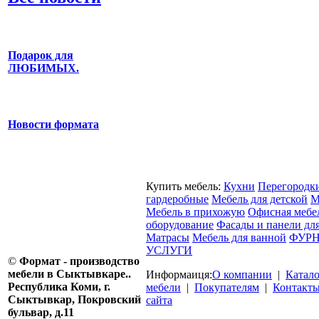
Подарок для
ЛЮБИМЫХ.
Новости формата
Купить мебель:
Кухни
Перегородк
гардеробные
Мебель для детской
М
Мебель в прихожую
Офисная мебе
оборудование
Фасады и панели дл
Матрасы
Мебель для ванной
ФУРН
УСЛУГИ
©
Формат - производство
мебели в Сыктывкаре..
Информаиця:
О компании
|
Катал
Республика Коми, г.
мебели
|
Покупателям
|
Контакт
Сыктывкар, Покровский
сайта
бульвар, д.11