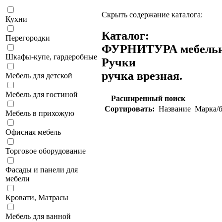
Скрыть содержание каталога:
Кухни
Каталог:
Перегородки
ФУРНИТУРА мебель
Шкафы-купе, гардеробные
Ручки
ручка врезная.
Мебель для детской
Мебель для гостиной
Расширенный поиск
Сортировать:
Название
Марка/б
Мебель в прихожую
Офисная мебель
Торговое оборудование
Фасады и панели для
мебели
Кровати, Матрасы
Мебель для ванной