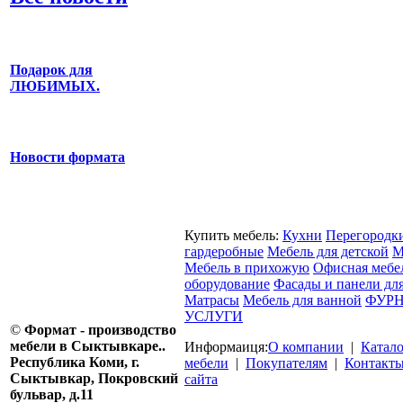
Подарок для
ЛЮБИМЫХ.
Новости формата
Купить мебель:
Кухни
Перегородк
гардеробные
Мебель для детской
М
Мебель в прихожую
Офисная мебе
оборудование
Фасады и панели дл
Матрасы
Мебель для ванной
ФУРН
УСЛУГИ
©
Формат - производство
мебели в Сыктывкаре..
Информаиця:
О компании
|
Катал
Республика Коми, г.
мебели
|
Покупателям
|
Контакт
Сыктывкар, Покровский
сайта
бульвар, д.11