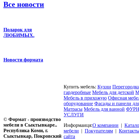
Все новости
Подарок для
ЛЮБИМЫХ.
Новости формата
Купить мебель:
Кухни
Перегородк
гардеробные
Мебель для детской
М
Мебель в прихожую
Офисная мебе
оборудование
Фасады и панели дл
Матрасы
Мебель для ванной
ФУРН
УСЛУГИ
©
Формат - производство
мебели в Сыктывкаре..
Информаиця:
О компании
|
Катал
Республика Коми, г.
мебели
|
Покупателям
|
Контакт
Сыктывкар, Покровский
сайта