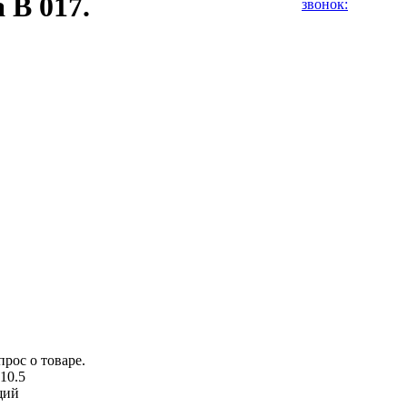
 В 017.
звонок:
10.5
щий