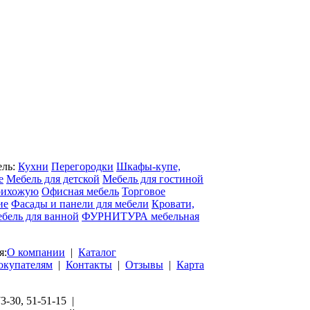
ель:
Кухни
Перегородки
Шкафы-купе,
е
Мебель для детской
Мебель для гостиной
рихожую
Офисная мебель
Торговое
ие
Фасады и панели для мебели
Кровати,
бель для ванной
ФУРНИТУРА мебельная
я:
О компании
|
Каталог
окупателям
|
Контакты
|
Отзывы
|
Карта
73-30, 51-51-15 |