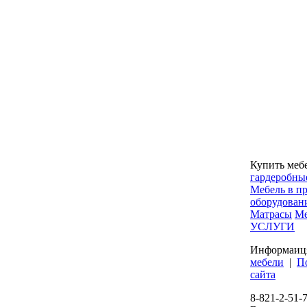
Купить меб
гардеробны
Мебель в п
оборудован
Матрасы
Ме
УСЛУГИ
Информаиц
мебели
|
П
сайта
8-821-2-51-