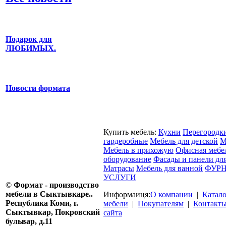
Подарок для
ЛЮБИМЫХ.
Новости формата
Купить мебель:
Кухни
Перегородк
гардеробные
Мебель для детской
М
Мебель в прихожую
Офисная мебе
оборудование
Фасады и панели дл
Матрасы
Мебель для ванной
ФУРН
УСЛУГИ
©
Формат - производство
мебели в Сыктывкаре..
Информаиця:
О компании
|
Катал
Республика Коми, г.
мебели
|
Покупателям
|
Контакт
Сыктывкар, Покровский
сайта
бульвар, д.11