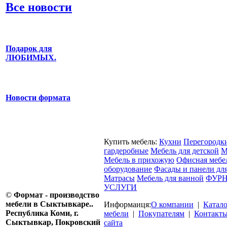
Все новости
Подарок для
ЛЮБИМЫХ.
Новости формата
Купить мебель:
Кухни
Перегородк
гардеробные
Мебель для детской
М
Мебель в прихожую
Офисная мебе
оборудование
Фасады и панели дл
Матрасы
Мебель для ванной
ФУРН
УСЛУГИ
©
Формат - производство
мебели в Сыктывкаре..
Информаиця:
О компании
|
Катал
Республика Коми, г.
мебели
|
Покупателям
|
Контакт
Сыктывкар, Покровский
сайта