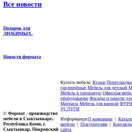
Все новости
Подарок для
ЛЮБИМЫХ.
Новости формата
Купить мебель:
Кухни
Перегородк
гардеробные
Мебель для детской
М
Мебель в прихожую
Офисная мебе
оборудование
Фасады и панели дл
Матрасы
Мебель для ванной
ФУРН
УСЛУГИ
©
Формат - производство
мебели в Сыктывкаре..
Информаиця:
О компании
|
Катал
Республика Коми, г.
мебели
|
Покупателям
|
Контакт
Сыктывкар, Покровский
сайта