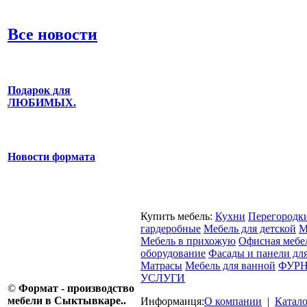
Все новости
Подарок для
ЛЮБИМЫХ.
Новости формата
Купить мебель:
Кухни
Перегородк
гардеробные
Мебель для детской
М
Мебель в прихожую
Офисная мебе
оборудование
Фасады и панели дл
Матрасы
Мебель для ванной
ФУРН
УСЛУГИ
©
Формат - производство
мебели в Сыктывкаре..
Информаиця:
О компании
|
Катал