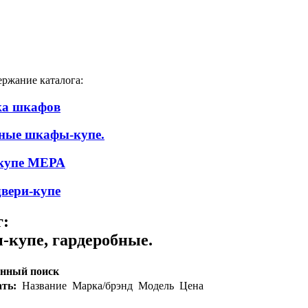
ержание каталога:
ка шкафов
ные шкафы-купе.
 купе МЕРА
вери-купе
г:
купе, гардеробные.
нный поиск
ть:
Название
Марка/брэнд
Модель
Цена