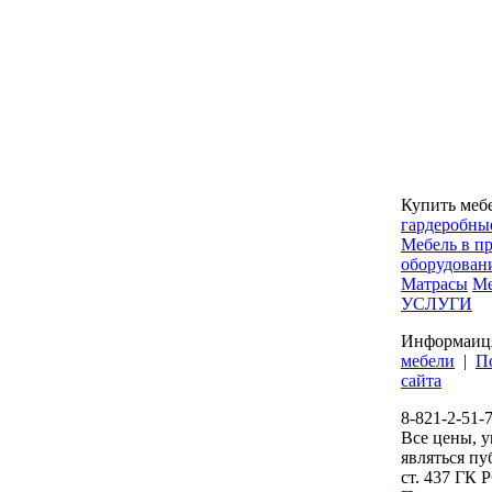
Купить меб
гардеробны
Мебель в п
оборудован
Матрасы
Ме
УСЛУГИ
Информаиц
мебели
|
П
сайта
8-821-2-51-
Все цены, у
являться п
ст. 437 ГК 