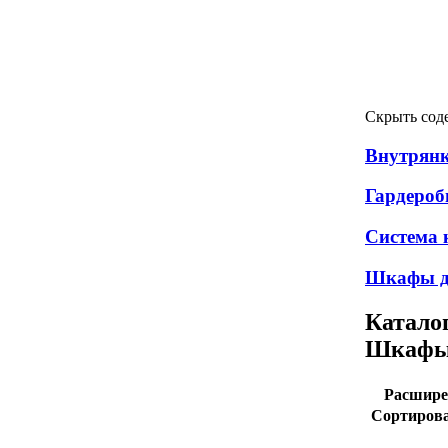
Скрыть сод
Внутрян
Гардероб
Система
Шкафы д
Катало
Шкафы-
Расшире
Сортирова