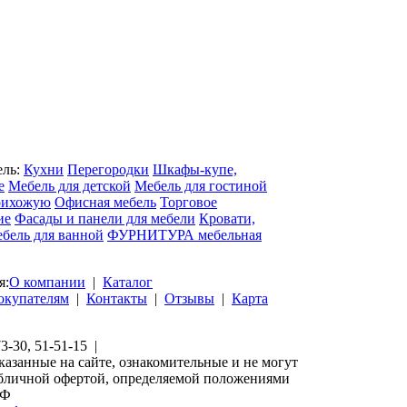
ель:
Кухни
Перегородки
Шкафы-купе,
е
Мебель для детской
Мебель для гостиной
рихожую
Офисная мебель
Торговое
ие
Фасады и панели для мебели
Кровати,
бель для ванной
ФУРНИТУРА мебельная
я:
О компании
|
Каталог
окупателям
|
Контакты
|
Отзывы
|
Карта
73-30, 51-51-15 |
казанные на сайте, ознакомительные и не могут
убличной офертой, определяемой положениями
РФ